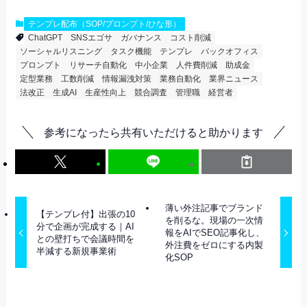
テンプレ配布（SOP/プロンプト/ひな形）
ChatGPT
SNSエゴサ
ガバナンス
コスト削減
ソーシャルリスニング
タスク機能
テンプレ
バックオフィス
プロンプト
リサーチ自動化
中小企業
人件費削減
助成金
定型業務
工数削減
情報漏洩対策
業務自動化
業界ニュース
法改正
生成AI
生産性向上
競合調査
管理職
経営者
参考になったら共有いただけると助かります
薄い外注記事でブランド
【テンプレ付】出張の10
を削るな。現場の一次情
分で企画が完成する｜AI
報をAIでSEO記事化し、
との壁打ちで会議時間を
外注費をゼロにする内製
半減する新規事業術
化SOP