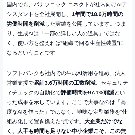
国内でも、パナソニック コネクトが社内向けAIア
シスタントを全社展開し、
1年間で18.6万時間の
労働時間を削減
した実績を公開しています。つま
り、生成AIは「一部の詳しい人の道具」ではな
く、使い方を整えれば“組織で回る生産性装置”に
なるということです。
ソフトバンクも社内での生成AI活用を進め、法人
営業支援で
累計3.6万時間の工数削減
、セキュリテ
ィチェックの自動化で
評価時間を97.1%削減
とい
った成果を示しています。ここで大事なのは「高
度なAIを作った」ではなく、地味な定型業務を“仕
組み化して置き換えた”点です。
大企業だけでな
く、人手も時間も足りない中小企業こそ、この無