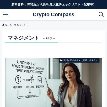
無料資料：時間あたり成果 最大化チェックリスト（配布中）
Crypto Compass
ホーム
マネジメント
マネジメント
– tag –
現場が回る仕組み（定着・内製化）